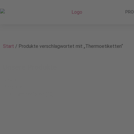
PRO
Start
/ Produkte verschlagwortet mit „Thermoetiketten“
Unsere Produkte
Unsere
Produkte
Laminierfolien
(18)