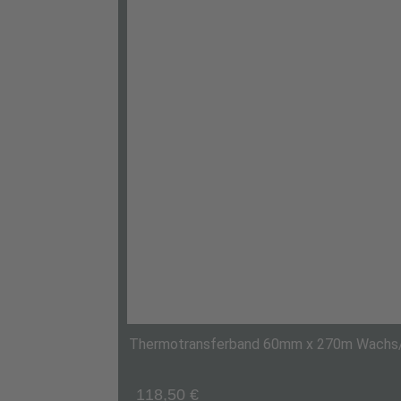
Thermotransferband 60mm x 270m Wachs/
118,50
€