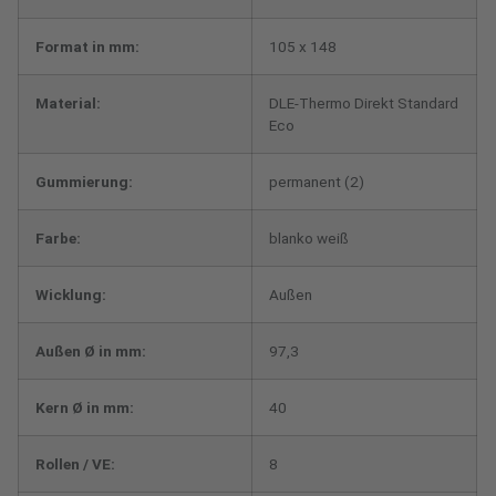
Format in mm:
105 x 148
Material:
DLE-Thermo Direkt Standard
Eco
Gummierung:
permanent (2)
Farbe:
blanko weiß
Wicklung:
Außen
Außen Ø in mm:
97,3
Kern Ø in mm:
40
Rollen / VE:
8