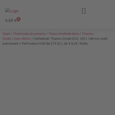
0
0,00
€
Start
/
Thermodrucksysteme
/
Thermohaftetiketten
/
Thermo-
Direkt
/
Kern 40mm
/ Haftetikett Thermo-Direkt ECO 105 x 148 mm weiß,
permanent + Perforation K40 (8x 275 St.), ab € 8,26 / Rolle