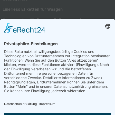
Linerless Etiketten für Waagen
Thermorollen für Kassen- & Waagensysteme
EC-Cash- Thermorollen
Kassenrollen Recycling-Papier
PVC-Kartendrucksysteme
Verkaufsförderung
Laminierfolien
©2024 Dombrowski
Impressum
Datenschutzerklärung