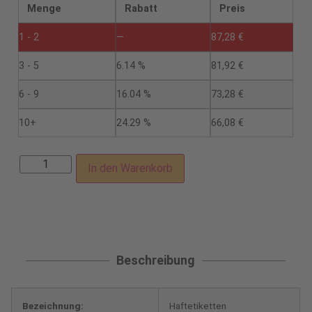
Menge
Rabatt
Preis
1 - 2
—
87,28
€
3 - 5
6.14 %
81,92
€
6 - 9
16.04 %
73,28
€
10+
24.29 %
66,08
€
In den Warenkorb
Beschreibung
Bezeichnung:
Haftetiketten