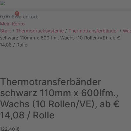
Zum
Inhalt
0
0,00
€
Warenkorb
springen
Mein Konto
Start
/
Thermodrucksysteme
/
Thermotransferbänder
/
Wa
schwarz 110mm x 600lfm., Wachs (10 Rollen/VE), ab €
14,08 / Rolle
Thermotransferbänder
schwarz 110mm x 600lfm.,
Wachs (10 Rollen/VE), ab €
14,08 / Rolle
122,40
€