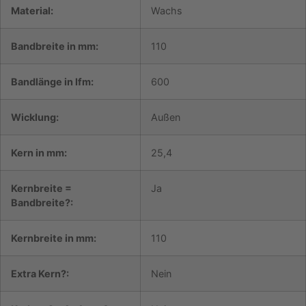
14,08
Material:
Wachs
/
Rolle
Menge
Bandbreite in mm:
110
Bandlänge in lfm:
600
Wicklung:
Außen
Kern in mm:
25,4
Kernbreite =
Ja
Bandbreite?:
Kernbreite in mm:
110
Extra Kern?:
Nein