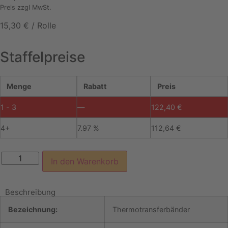
Preis zzgl MwSt.
15,30
€
/
Rolle
Staffelpreise
Menge
Rabatt
Preis
1 - 3
—
122,40
€
4+
7.97 %
112,64
€
Thermotransferbänder
In den Warenkorb
schwarz
110mm
x
600lfm.,
Beschreibung
Wachs
(10
Bezeichnung:
Thermotransferbänder
Rollen/VE),
ab
€