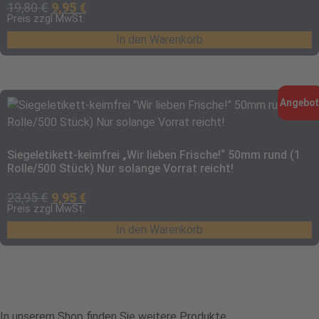
19,80
€
9,95
€
Preis zzgl MwSt.
In den Warenkorb
Angebot
Siegeletikett-keimfrei „Wir lieben Frische!“ 50mm rund (1
Rolle/500 Stück) Nur solange Vorrat reicht!
23,95
€
9,95
€
Preis zzgl MwSt.
In den Warenkorb
In unserem Shop finden Sie weitere Produkte