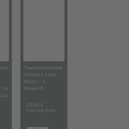
kett
Thermotransferban
d 60mm x 110m
Wachs – 5
 (16
Rollen/VE
ück)
22,60
€
Preis zzgl MwSt.
.