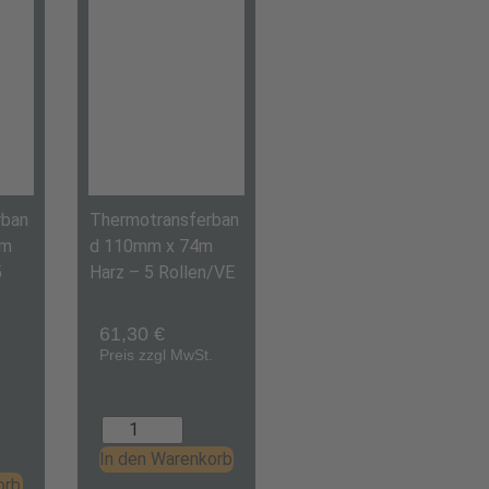
rban
Thermotransferban
0m
d 110mm x 74m
5
Harz – 5 Rollen/VE
61,30
€
Preis zzgl MwSt.
.
In den Warenkorb
orb