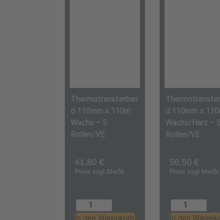
Thermotransferban
Thermotransfe
d 110mm x 110m
d 110mm x 11
Wachs – 5
Wachs/Harz – 
Rollen/VE
Rollen/VE
41,80
€
56,50
€
Preis zzgl MwSt.
Preis zzgl MwSt
In den Warenkorb
In den Warenk