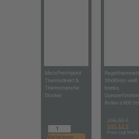
MetoPrintHybrid
Regalthermoeti
Thermodirekt &
38x80mm weiß
Thermotransfer
blanko,
Drucker
Querperforation
Rollen á 800 St
206,50
€
149,14
€
Preis zzgl MwSt
Weiterlesen