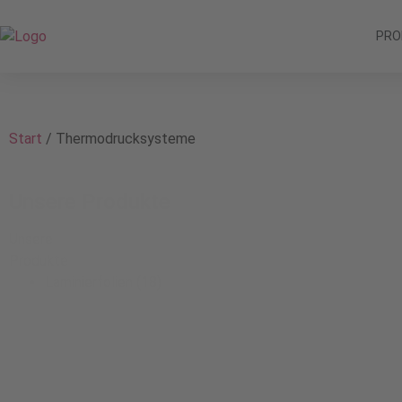
PRO
Start
/ Thermodrucksysteme
Unsere Produkte
Unsere
Produkte
Laminierfolien
(18)