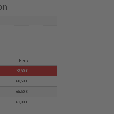
on
Preis
73,50
€
68,50
€
65,50
€
63,00
€