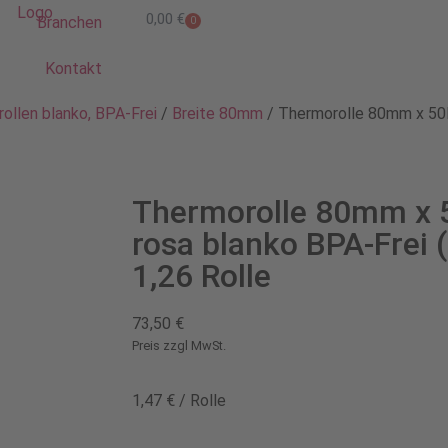
0,00
€
Branchen
0
Kontakt
ollen blanko, BPA-Frei
/
Breite 80mm
/ Thermorolle 80mm x 50l
Thermorolle 80mm x 
rosa blanko BPA-Frei (
1,26 Rolle
73,50
€
Preis zzgl MwSt.
1,47
€
/
Rolle