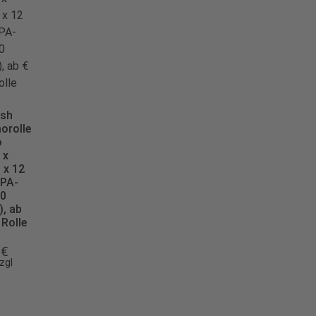
sh
orolle
o
 x
 x 12
PA-
50
), ab
 Rolle
0
€
zgl