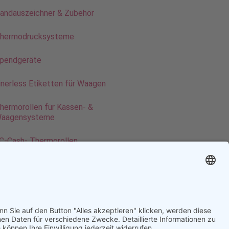
andauszeichner & Zubehör
hermodrucksysteme
pendgeräte
inerless Etiketten für Waagen
hermorollen für Kassen- &
aagensysteme
C-Cash- Thermorollen
assenrollen Recycling-Papier
VC-Kartendrucksysteme
erkaufsförderung