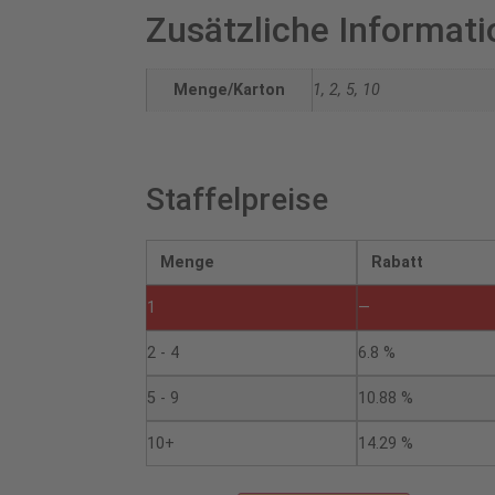
Zusätzliche Informati
Menge/Karton
1, 2, 5, 10
Staffelpreise
Menge
Rabatt
1
—
2 - 4
6.8 %
5 - 9
10.88 %
10+
14.29 %