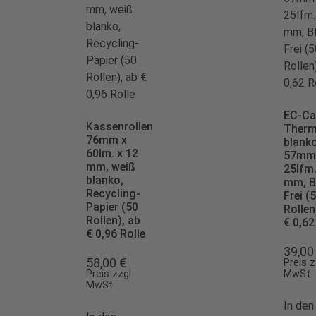
EC-Ca
Kassenrollen
Therm
76mm x
blank
60lm. x 12
57mm
mm, weiß
25lfm.
blanko,
mm, B
Recycling-
Frei (
Papier (50
Rollen
Rollen), ab
€ 0,62
€ 0,96 Rolle
39,0
58,00
€
Preis z
Preis zzgl
MwSt.
MwSt.
In den