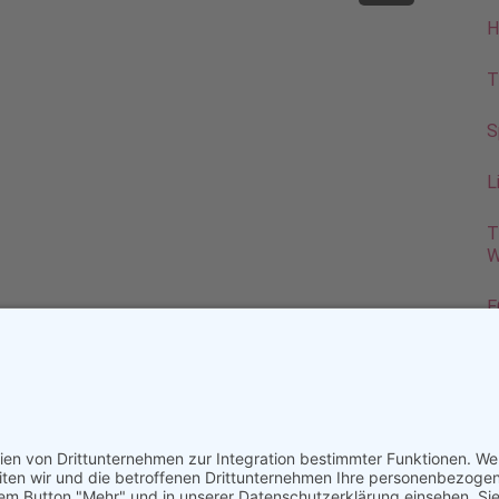
H
T
S
L
T
W
E
K
P
V