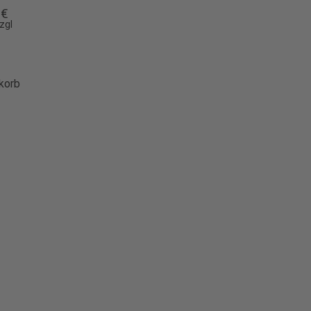
0
€
zgl
korb