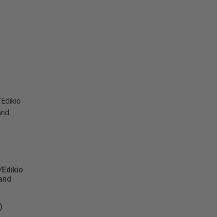
/Edikio
and
)