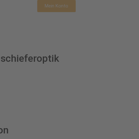
Mein Konto
schieferoptik
on