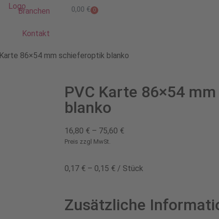
0,00
€
Branchen
0
Kontakt
Karte 86×54 mm schieferoptik blanko
PVC Karte 86×54 mm 
blanko
16,80
€
–
75,60
€
Preis zzgl MwSt.
0,17
€
–
0,15
€
/
Stück
Zusätzliche Informati