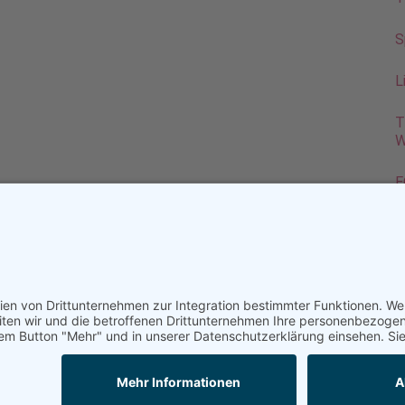
S
L
T
W
E
K
P
V
L
Datenschutzerklärung
AGB