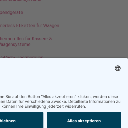
pendgeräte
inerless Etiketten für Waagen
hermorollen für Kassen- &
aagensysteme
C-Cash- Thermorollen
assenrollen Recycling-Papier
VC-Kartendrucksysteme
erkaufsförderung
aminierfolien
Widerrufsrecht