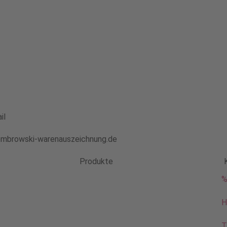
il
mbrowski-warenauszeichnung.de
Produkte
%
H
T