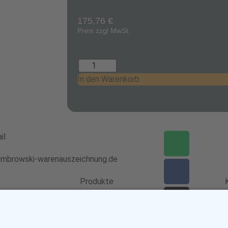
175,76
€
Preis zzgl MwSt.
In den Warenkorb
il
mbrowski-warenauszeichnung.de
Produkte
%
H