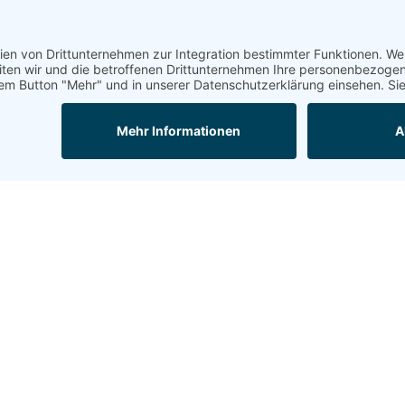
T
S
L
T
W
E
K
P
V
L