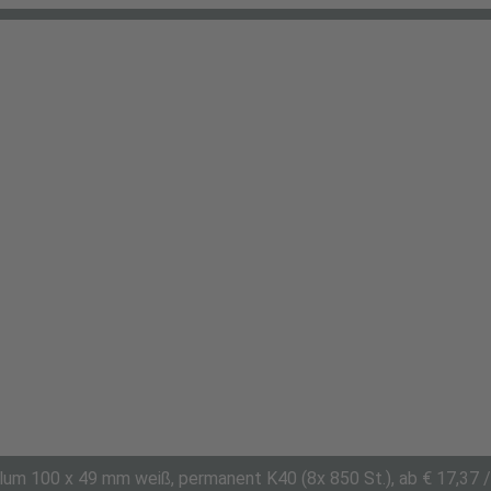
um 100 x 49 mm weiß, permanent K40 (8x 850 St.), ab € 17,37 /