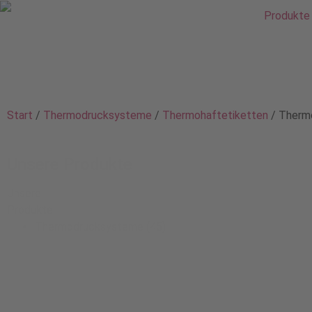
Produkte
Start
/
Thermodrucksysteme
/
Thermohaftetiketten
/ Therm
Unsere Produkte
Unsere
Produkte
Thermodrucksysteme
(45)