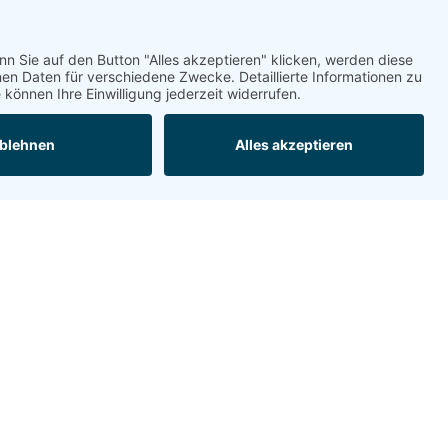
hermodrucksysteme
pendgeräte
inerless Etiketten für Waagen
hermorollen für Kassen- &
aagensysteme
C-Cash- Thermorollen
assenrollen Recycling-Papier
VC-Kartendrucksysteme
erkaufsförderung
aminierfolien