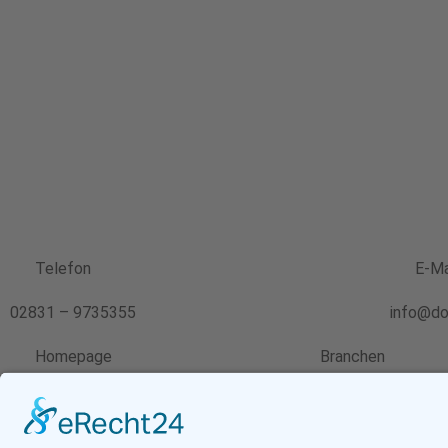
Telefon
E-Ma
02831 – 9735355
info@do
Homepage
Branchen
Produkte
Branchen