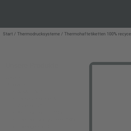
Start
/
Thermodrucksysteme
/
Thermohaftetiketten 100% recyce
Unsere Produkte
Unsere
Produkte
% SALE %
(5)
Handauszeichner &
Zubehör
(71)
Aktionsetiketten
(10)
Thermodrucksysteme
(146)
Spendgeräte
(20)