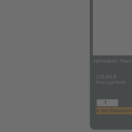
Haftetikett Therm
116,64
€
Preis zzgl MwSt.
In den Warenkorb