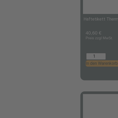
Haftetikett Therm
40,60
€
Preis zzgl MwSt.
In den Warenkorb