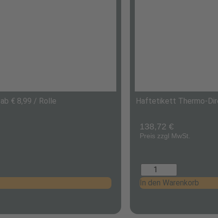
b € 8,99 / Rolle
Haftetikett Thermo-Dire
138,72
€
Preis zzgl MwSt.
In den Warenkorb