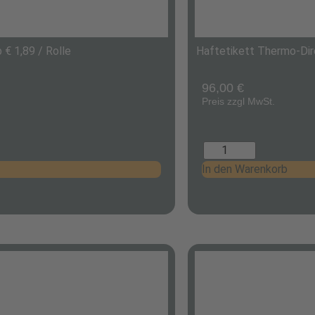
€ 1,89 / Rolle
Haftetikett Thermo-Dire
96,00
€
Preis zzgl MwSt.
In den Warenkorb