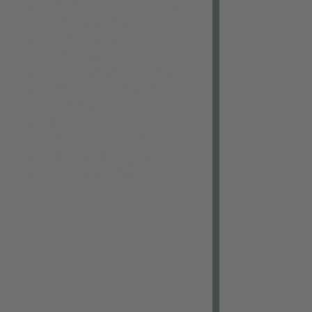
Thermorollen für Kassen- &
Waagensysteme
(49)
Linerless Etiketten für
Waagen
(2)
EC-Cash Thermorollen
(30)
Kassenrollen Recycling-
Papier
(10)
PVC-
Kartendrucksysteme
(64)
Verkaufsförderung
(7)
Laminierfolien
(18)