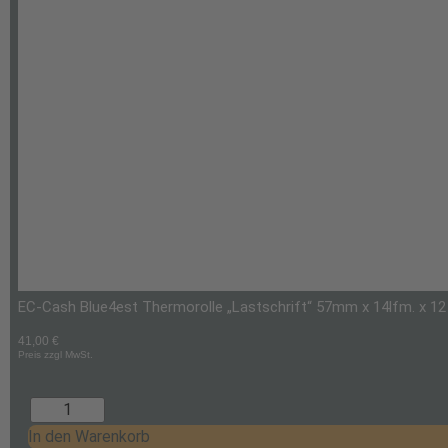
EC-Cash Blue4est Thermorolle „Lastschrift“ 57mm x 14lfm. x 12 m
41,00
€
Preis zzgl MwSt.
In den Warenkorb