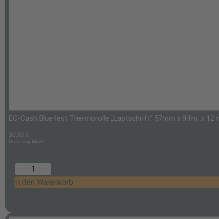
EC-Cash Blue4est Thermorolle „Lastschrift“ 57mm x 9lfm. x 12 mm
36,50
€
Preis zzgl MwSt.
In den Warenkorb