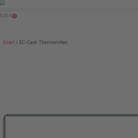
0,00
€
0
Start
/ EC-Cash Thermorollen
Unsere Produkte
Unsere
Produkte
Laminierfolien
(18)