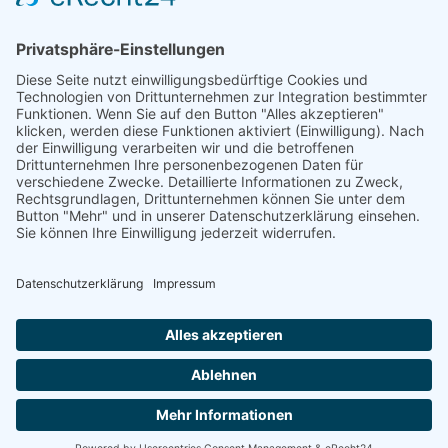
Spendgeräte
Linerless Etiketten für Waagen
Thermorollen für Kassen- & Waagensysteme
EC-Cash- Thermorollen
Kassenrollen Recycling-Papier
PVC-Kartendrucksysteme
Verkaufsförderung
Laminierfolien
©2024 Dombrowski
Impressum
Datenschutzerklärung
AGB
Widerrufsrecht