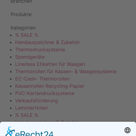
Branchen
Produkte
Kategorien
% SALE %
Handauszeichner & Zubehör
Thermodrucksysteme
Spendgeräte
Linerless Etiketten für Waagen
Thermorollen für Kassen- & Waagensysteme
EC-Cash- Thermorollen
Kassenrollen Recycling-Papier
PVC-Kartendrucksysteme
Verkaufsförderung
Laminierfolien
% SALE %
Handauszeichner & Zubehör
Thermodrucksysteme