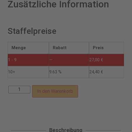
Zusätzliche Information
Staffelpreise
Menge
Rabatt
Preis
1 - 9
—
27,00
€
10+
9.63 %
24,40
€
In den Warenkorb
Beschreibung