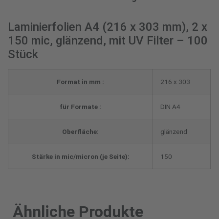
Laminierfolien A4 (216 x 303 mm), 2 x
150 mic, glänzend, mit UV Filter – 100
Stück
Format in mm :
216 x 303
für Formate :
DIN A4
Oberfläche:
glänzend
Stärke in mic/micron (je Seite):
150
Ähnliche Produkte