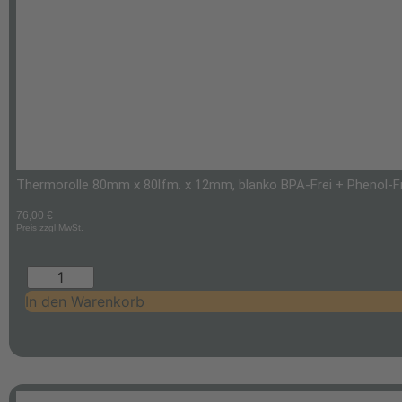
Thermorolle 80mm x 80lfm. x 12mm, blanko BPA-Frei + Phenol-Frei
76,00
€
Preis zzgl MwSt.
In den Warenkorb