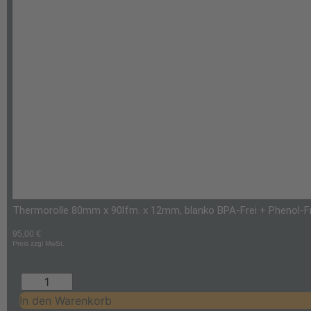
Thermorolle 80mm x 90lfm. x 12mm, blanko BPA-Frei + Phenol-Frei
95,00
€
Preis zzgl MwSt.
In den Warenkorb