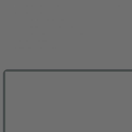
Thermorollen für Kassen- & Waagensysteme
(49)
Linerless Etiketten für Waagen
(2)
EC-Cash Thermorollen
(30)
Kassenrollen Recycling-Papier
(10)
PVC-Kartendrucksysteme
(64)
Verkaufsförderung
(7)
Laminierfolien
(18)