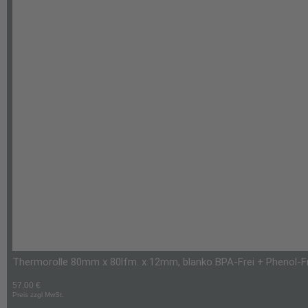
Thermorolle 80mm x 80lfm. x 12mm, blanko BPA-Frei + Phenol-Frei
57,00
€
Preis zzgl MwSt.