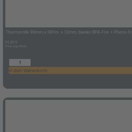
Thermorolle 80mm x 50lfm. x 12mm, blanko BPA-Frei + Pheno-Frei 
61,00
€
Preis zzgl MwSt.
In den Warenkorb