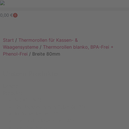
0,00
€
0
Start
/
Thermorollen für Kassen- &
Waagensysteme
/
Thermorollen blanko, BPA-Frei +
Phenol-Frei
/ Breite 80mm
Unsere Produkte
Unsere
Produkte
% SALE %
(5)
Handauszeichner & Zubehör
(71)
Aktionsetiketten
(10)
Thermodrucksysteme
(146)
Spendgeräte
(20)