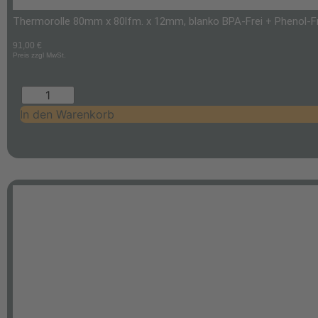
Thermorolle 80mm x 80lfm. x 12mm, blanko BPA-Frei + Phenol-Frei
91,00
€
Preis zzgl MwSt.
In den Warenkorb